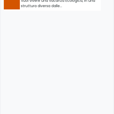
Vuoi vivere una vacanza Ecologica, in una
struttura diversa dalle…