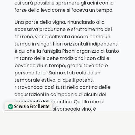
cui sarà possibile spremere gli acini con la
forze della leva come si faceva un tempo.
Una parte della vigna, rinunciando alla
eccessiva produzione e sfruttamento del
terreno, viene coltivata ancora come un
tempo in singoli filari orizzontali indipendenti:
è qui che la famiglia Pisoni organizza di tanto
in tanto delle cene tradizionali con cibi e
bevande di un tempo, grandi tavolate e
persone felici. Siamo stati colti da un
temporale estivo, di quelli potenti,
ritrovandoci così tutti nella cantina delle
degustazioni in compagnia di alcuni dei
dipendenti della cantina. Quella che si
Servizio Eccellente
respira, mentre si sorseggia vino, è
Verificato da
Trustindex
p
assione per il proprio lavoro e per la
propria terra, passione che i Pisoni
infondono in tutti quelli che lavorano