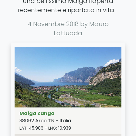
una bellissima Malga riaperta
recentemente e riportata in vita ...
4 Novembre 2018
by Mauro
Lattuada
Malga Zanga
38062
Arco
TN
-
Italia
LAT:
45.906
- LNG:
10.939