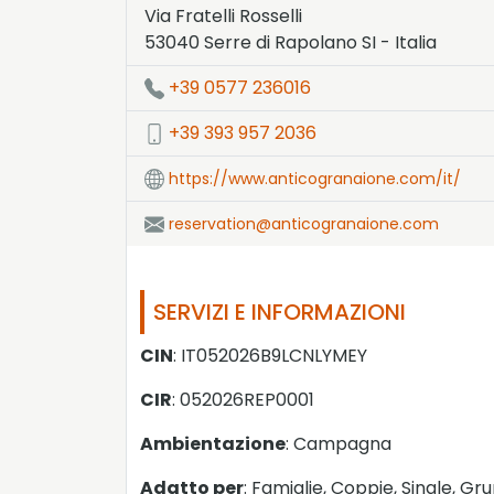
Via Fratelli Rosselli
53040
Serre di Rapolano
SI
-
Italia
LAT:
43.259
- LNG:
11.616
+39 0577 236016
+39 393 957 2036
https://www.anticogranaione.com/it/
reservation@anticogranaione.com
SERVIZI E INFORMAZIONI
CIN
: IT052026B9LCNLYMEY
CIR
: 052026REP0001
Ambientazione
: Campagna
Adatto per
: Famiglie, Coppie, Single, Gru