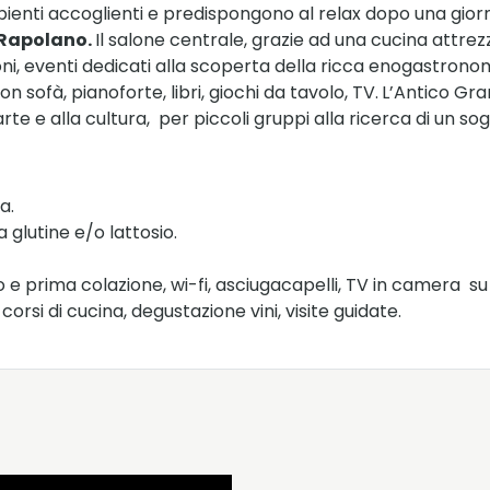
 ambienti accoglienti e predispongono al relax dopo una gio
 Rapolano.
Il salone centrale, grazie ad una cucina attrezz
oni, eventi dedicati alla scoperta della ricca enogastron
sofà, pianoforte, libri, giochi da tavolo, TV.
L’Antico Gra
rte e alla cultura, per piccoli gruppi alla ricerca di un so
a.
 glutine e/o lattosio.
e prima colazione, wi-fi, asciugacapelli, TV in camera su r
orsi di cucina, degustazione vini, visite guidate.