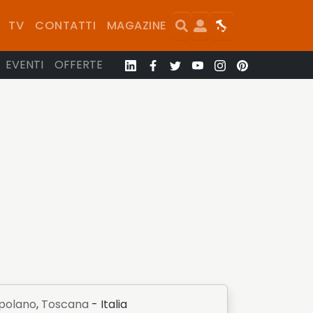
Search
User
Map
TV
CONTATTI
MAGAZINE
EVENTI
OFFERTE
apolano
,
Toscana
- Italia