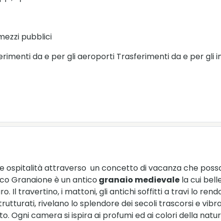
mezzi pubblici
asferimenti da e per gli aeroporti Trasferimenti da e per gl
re ospitalità attraverso un concetto di vacanza che poss
tico Granaione è un antico
granaio medievale
la cui bel
 Il travertino, i mattoni, gli antichi soffitti a travi lo re
utturati, rivelano lo splendore dei secoli trascorsi e vibran
Ogni camera si ispira ai profumi ed ai colori della natu