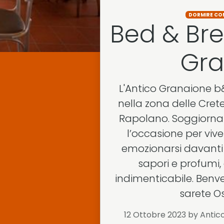
DORMIRE CO
Bed & Bre
Gra
L'Antico Granaione b
nella zona delle Cret
Rapolano. Soggiornar
l’occasione per vive
emozionarsi davanti 
sapori e profumi,
indimenticabile. Benve
sarete Osp
12 Ottobre 2023
by Antic