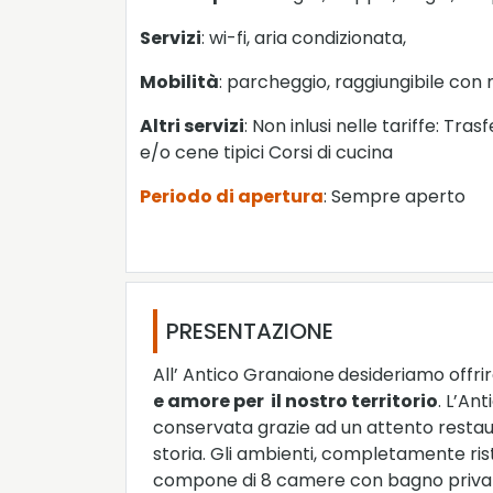
Servizi
: wi-fi, aria condizionata,
Mobilità
: parcheggio, raggiungibile con 
Altri servizi
: Non inlusi nelle tariffe: Tr
e/o cene tipici Corsi di cucina
Periodo di apertura
: Sempre aperto
PRESENTAZIONE
All’ Antico Granaione
desideriamo offri
e amore per il nostro territorio
. L’An
conservata grazie ad un attento restauro.
storia. Gli ambienti, completamente ristr
compone di 8 camere con bagno privato. 