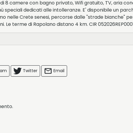
i 8 camere con bagno privato, Wifi gratuito, TV, aria condi
 speciali dedicati alle intolleranze. E' disponibile un par
amo nelle Crete senesi, percorse dalle "strade bianche" per
ini. Le terme di Rapolano distano 4 km. CIR 052026REP000
ram
Twitter
Email
mento.