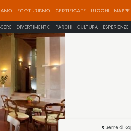
SIAMO
ECOTURISMO
CERTIFICATE
LUOGHI
MAPPE
SSERE
DIVERTIMENTO
PARCHI
CULTURA
ESPERIENZE
Serre di R