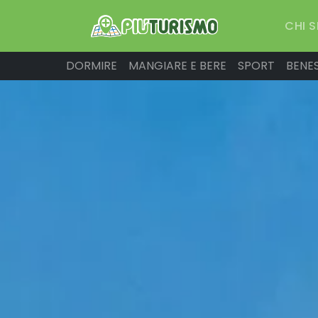
CHI 
DORMIRE
MANGIARE E BERE
SPORT
BENE