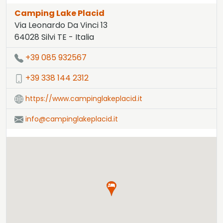
Camping Lake Placid
Via Leonardo Da Vinci 13
64028
Silvi
TE
-
Italia
LAT:
42.54
- LNG:
14.13
+39 085 932567
+39 338 144 2312
https://www.campinglakeplacid.it
info@campinglakeplacid.it