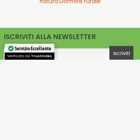
Dormire rurale
natura
ISCRIVITI ALLA NEWSLETTER
Servizio Eccellente
Email
Verificato da
Trustindex
OFFERTE E PROMOZIONI E CONVENZIONI
•