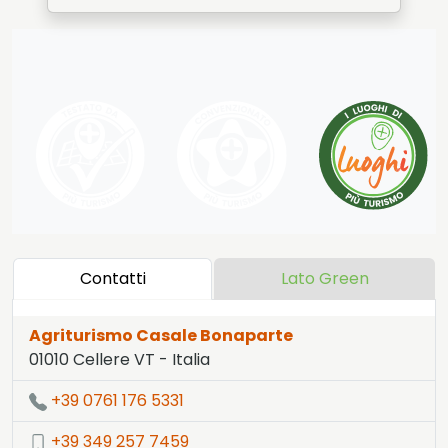
Contatti
Lato Green
Agriturismo Casale Bonaparte
01010
Cellere
VT
-
Italia
LAT:
42.506
- LNG:
11.737
+39 0761 176 5331
+39 349 257 7459