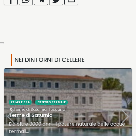
NEI DINTORNI DI CELLERE
•
DORMIRE COMODI
Toscana
Agriturismo Galeazzi
e
L’agriturismo dispone di 1 appartamento, 5
camere matrimoniali, 2 camere…