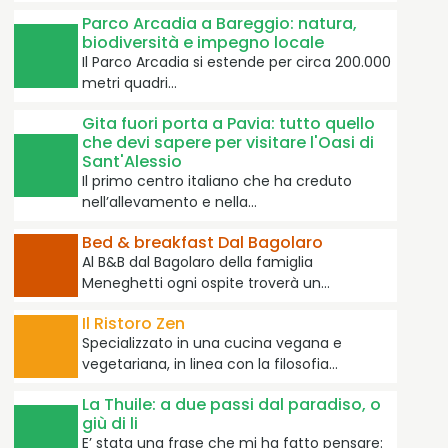
Parco Arcadia a Bareggio: natura,
biodiversità e impegno locale
Il Parco Arcadia si estende per circa 200.000
metri quadri…
Gita fuori porta a Pavia: tutto quello
+12
che devi sapere per visitare l'Oasi di
Sant'Alessio
Il primo centro italiano che ha creduto
nell’allevamento e nella…
Amazing employees
Bed & breakfast Dal Bagolaro
Al B&B dal Bagolaro della famiglia
Meneghetti ogni ospite troverà un…
Il Ristoro Zen
Specializzato in una cucina vegana e
vegetariana, in linea con la filosofia…
La Thuile: a due passi dal paradiso, o
giù di li
E’ stata una frase che mi ha fatto pensare: