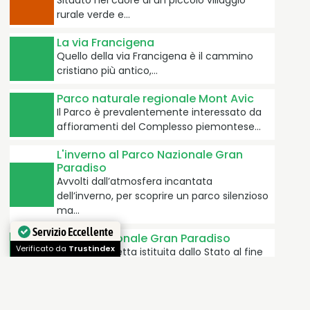
Situato nel cuore di un piccolo villaggio
rurale verde e…
La via Francigena
Quello della via Francigena è il cammino
cristiano più antico,…
Parco naturale regionale Mont Avic
Il Parco è prevalentemente interessato da
affioramenti del Complesso piemontese…
L'inverno al Parco Nazionale Gran
Paradiso
Avvolti dall’atmosfera incantata
dell’inverno, per scoprire un parco silenzioso
ma…
Servizio Eccellente
Parco Nazionale Gran Paradiso
Verificato da
Trustindex
un’area protetta istituita dallo Stato al fine
di conservare per le generazioni…
Parco Avventura Mont Blanc
Un luogo che offre a tutti l’esperienza di