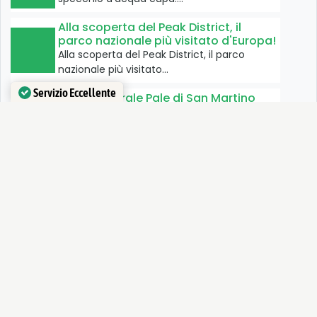
Alla scoperta del Peak District, il
parco nazionale più visitato d'Europa!
Alla scoperta del Peak District, il parco
nazionale più visitato…
Servizio Eccellente
Parco naturale Pale di San Martino
Verificato da
Trustindex
Il Parco Naturale delle Pale di San Martino,
situato nelle…
Campotosto, lago delle meraviglie
Il Lago di Campotosto si trova all’interno del
Parco Nazionale…
Parco Nazionale dello Stelvio
Strade di fondovalle ed una rete di sentieri
ben curata…
Val Ridanna, una piccola valle con
una lunga storia mineraria
Una piccola valle, lunga 18 km in Alto Adige,
che…