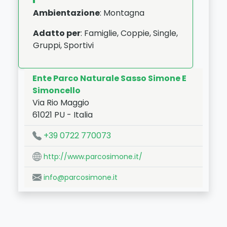
Ambientazione
: Montagna
Adatto per
: Famiglie, Coppie, Single,
Gruppi, Sportivi
Ente Parco Naturale Sasso Simone E
Simoncello
Via Rio Maggio
61021
PU
-
Italia
LAT:
43.782
- LNG:
12.34
+39 0722 770073
http://www.parcosimone.it/
info@parcosimone.it