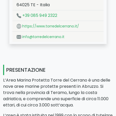
64025
TE
-
Italia
LAT:
42.585
- LNG:
14.09
+39 085 949 2322
https://www.torredelcerrano.it/
info@torredelcerrano.it
PRESENTAZIONE
L’Area Marina Protetta Torre del Cerrano è una delle
nove aree marine protette presenti in Abruzzo. Si
trova nella provincia di Teramo, lungo la costa
adriatica, e comprende una superficie di circa 11.000
ettari, di cui circa 3.000 sott’acqua.
L’area è stata istituita nel 1999 con lo scopo di tutelare