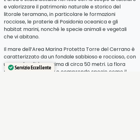
e valorizzare il patrimonio naturale e storico del
litorale teramano, in particolare le formazioni
rocciose, le praterie di Posidonia oceanica e gli
habitat marini, nonché le specie animali e vegetali
che vi abitano.
Il mare dell’Area Marina Protetta Torre del Cerrano è
caratterizzato da un fondale sabbioso e roccioso, con
una profondità massima di circa 50 metri. La flora
Servizio Eccellente
marina è molto varia e comprende specie come il
Verificato da
Trustindex
gorgoglione, il corallo rosso, l’alga spirulina e il
gorgonio. Tra gli animali presenti nell’area si possono
trovare moltissime specie di pesci, come il sarago, il
serra, il mormora e il dentice, oltre a delfini,
tartarughe marine e cetacei. L’Area Marina Protetta
Torre del Cerrano è anche un importante sito di
nidificazione per diverse specie di uccelli marini, come
il gabbiano reale, il cormorano e il gabbiano corso.
Inoltre, l’area è stata inserita nella Rete Natura 2000