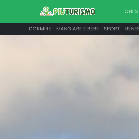
CHI 
DORMIRE
MANGIARE E BERE
SPORT
BENE