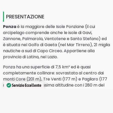
PRESENTAZIONE
Ponza
è la maggiore delle Isole Ponziane (il cui
arcipelago comprende anche le isole di Gavi,
Zannone, Palmarola, Ventotene e Santo Stefano) ed
è situata nel Golfo di Gaeta (nel Mar Tirreno), 21 miglia
nautiche a sud di Capo Circeo. Appartiene alla
provincia di Latina, nel Lazio.
Ponza ha una superficie di 7,5 km² ed è quasi
completamente collinare: sovrastata al centro dai
monti Core (201 m), Tre Venti (177 m) e Pagliaro (177
m), raggiunge la massima altitudine con i 280 m del
Servizio Eccellente
monte Guardia, posto all’estremità meridionale
Verificato da
Trustindex
dell’isola.
L’isola principale del gruppo, Ponza, è lunga solo