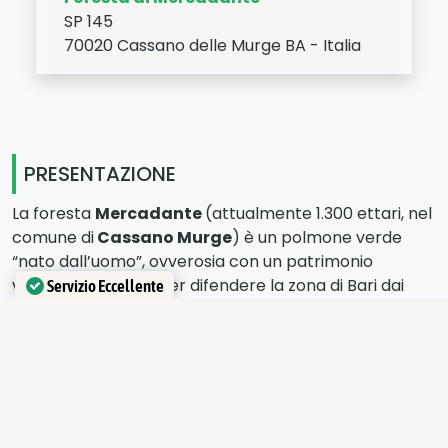
SP 145
70020
Cassano delle Murge
BA
-
Italia
LAT:
40.884
- LNG:
16.709
PRESENTAZIONE
La foresta
Mercadante
(attualmente 1.300 ettari, nel
comune di
Cassano Murge
) è un polmone verde
“nato dall’uomo”, ovverosia con un patrimonio
vegetale piantato per difendere la zona di Bari dai
Servizio Eccellente
ricorrenti disastri alluvionali. Settant’anni fa gli
Verificato da
Trustindex
impianti furono completati creando così un’area
verde che oggi è meta per famiglie e amanti della
natura.
Personalmente ho ricordi d’infanzia, molto belli, della
foresta: filari di alberi su cui scoprii con meraviglia