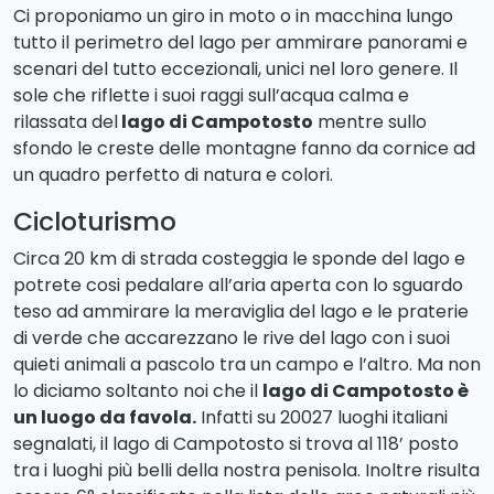
come la
canoa
, il
windsurf
, il
kitesurf
, la
pesca
sportiva
e la
pesca professionale
.
Servizio Eccellente
Ci proponiamo un giro in moto o in macchina lungo
Verificato da
Trustindex
tutto il perimetro del lago per ammirare panorami e
scenari del tutto eccezionali, unici nel loro genere. Il
sole che riflette i suoi raggi sull’acqua calma e
rilassata del
lago di Campotosto
mentre sullo
sfondo le creste delle montagne fanno da cornice ad
un quadro perfetto di natura e colori.
Cicloturismo
Circa 20 km di strada costeggia le sponde del lago e
potrete cosi pedalare all’aria aperta con lo sguardo
teso ad ammirare la meraviglia del lago e le praterie
di verde che accarezzano le rive del lago con i suoi
quieti animali a pascolo tra un campo e l’altro. Ma non
lo diciamo soltanto noi che il
lago di Campotosto è