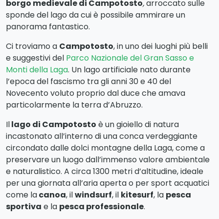
PRESENTAZIONE
Il lago di Campotosto è dominato proprio dal
piccolo
borgo medievale di Campotosto
,
arroccato sulle
sponde del lago da cui è possibile ammirare un
panorama fantastico.
Ci troviamo a
Campotosto
, in uno dei luoghi più belli
e suggestivi del
Parco Nazionale del Gran Sasso e
Monti della Laga
. Un lago artificiale nato durante
l’epoca del fascismo tra gli anni 30 e 40 del
Novecento voluto proprio dal duce che amava
particolarmente la terra d’Abruzzo.
Il
lago di Campotosto
è un gioiello di natura
incastonato all’interno di una conca verdeggiante
circondato dalle dolci montagne della Laga, come a
preservare un luogo dall’immenso valore ambientale
e naturalistico. A circa 1300 metri d’altitudine, ideale
per una giornata all’aria aperta o per sport acquatici