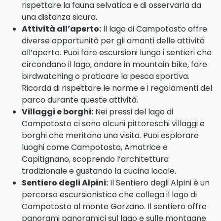
fauna selvatica. Durante la tua visita, potresti
avvistare camosci, cervi, lupi, aquile e molte altre
specie di animali che vivono nell’area. Assicurati di
rispettare la fauna selvatica e di osservarla da
una distanza sicura.
Attività all’aperto:
Il lago di Campotosto offre
diverse opportunità per gli amanti delle attività
all’aperto. Puoi fare escursioni lungo i sentieri che
circondano il lago, andare in mountain bike, fare
birdwatching o praticare la pesca sportiva.
Ricorda di rispettare le norme e i regolamenti del
parco durante queste attività.
Villaggi e borghi:
Nei pressi del lago di
Campotosto ci sono alcuni pittoreschi villaggi e
borghi che meritano una visita. Puoi esplorare
luoghi come Campotosto, Amatrice e
Capitignano, scoprendo l’architettura
tradizionale e gustando la cucina locale.
Sentiero degli Alpini:
Il Sentiero degli Alpini è un