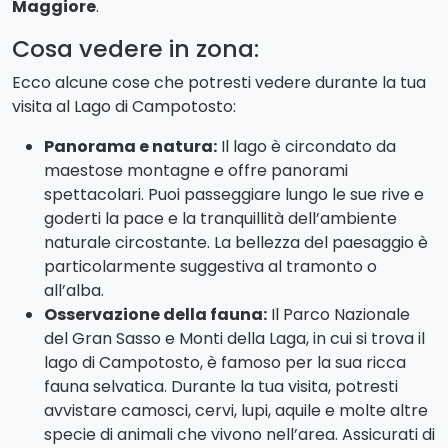
però, il lago vanta anche la presenza di migliaia di
uccelli acquatici come l’
Airone Cenerino, il
Croccolone, il Germano Reale e lo Svasso
Maggiore
.
Cosa vedere in zona:
Ecco alcune cose che potresti vedere durante la tua
visita al Lago di Campotosto:
Panorama e natura:
Il lago è circondato da
maestose montagne e offre panorami
spettacolari. Puoi passeggiare lungo le sue rive e
goderti la pace e la tranquillità dell’ambiente
naturale circostante. La bellezza del paesaggio è
particolarmente suggestiva al tramonto o
all’alba.
Osservazione della fauna:
Il Parco Nazionale
del Gran Sasso e Monti della Laga, in cui si trova il
lago di Campotosto, è famoso per la sua ricca