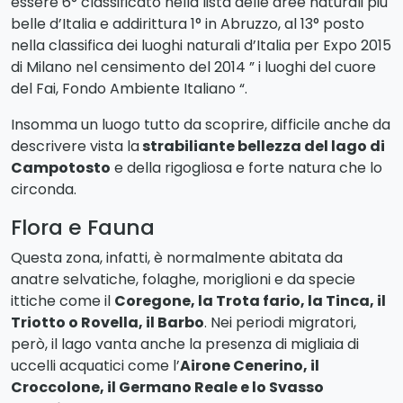
un luogo da favola.
Infatti su 20027 luoghi italiani
segnalati, il lago di Campotosto si trova al 118’ posto
tra i luoghi più belli della nostra penisola. Inoltre risulta
essere 6° classificato nella lista delle aree naturali più
belle d’Italia e addirittura 1° in Abruzzo, al 13° posto
nella classifica dei luoghi naturali d’Italia per Expo 2015
di Milano nel censimento del 2014 ” i luoghi del cuore
del Fai, Fondo Ambiente Italiano “.
Insomma un luogo tutto da scoprire, difficile anche da
descrivere vista la
strabiliante bellezza del lago di
Campotosto
e della rigogliosa e forte natura che lo
circonda.
Flora e Fauna
Questa zona, infatti, è normalmente abitata da
anatre selvatiche, folaghe, moriglioni e da specie
ittiche come il
Coregone, la Trota fario, la Tinca, il
Triotto o Rovella, il Barbo
. Nei periodi migratori,