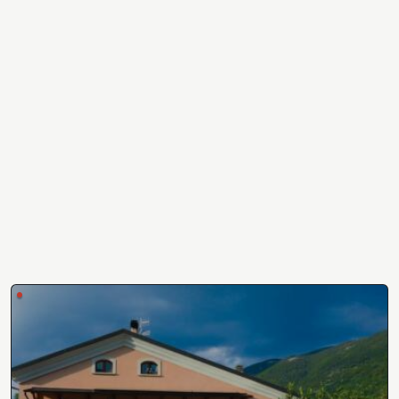
Lascia un commento
Devi essere
connesso
per inviare un commento.
Abruzzo Bed & Breakfast
Associazione B&B di Qualità
Scopri l'associazione
•