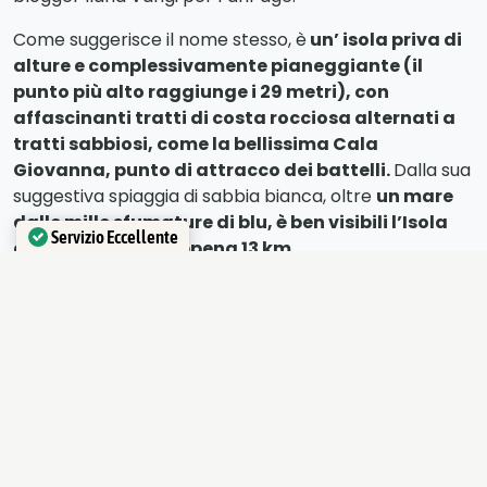
Come suggerisce il nome stesso, è
un’ isola priva di
alture e complessivamente pianeggiante (il
punto più alto raggiunge i 29 metri), con
affascinanti tratti di costa rocciosa alternati a
tratti sabbiosi, come la bellissima Cala
Giovanna, punto di attracco dei battelli.
Dalla sua
suggestiva spiaggia di sabbia bianca, oltre
un mare
dalle mille sfumature di blu, è ben visibili l’Isola
Servizio Eccellente
d’Elba, distante appena 13 km
.
Verificato da
Trustindex
A destra il paese riservato alla popolazione “civile” è
bellissimo, con i resti della bella
Villa di Agrippa qui
deportato in epoca romana
, ma ormai disabitato
sembra destinato ad un lento ed inesorabile
decadimento. Stupende sono le catacombe, in parte
riportate alla luce da pochi anni, che mostrano come
sotto la città principale vi fosse una rete di oltre 3600
mq di cunicoli utilizzati per le sepolture, ma anche per