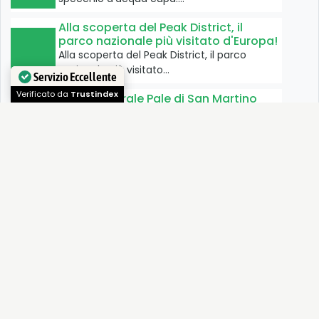
Alla scoperta del Peak District, il
parco nazionale più visitato d'Europa!
Alla scoperta del Peak District, il parco
nazionale più visitato…
Servizio Eccellente
Parco naturale Pale di San Martino
Verificato da
Trustindex
Il Parco Naturale delle Pale di San Martino,
situato nelle…
Campotosto, lago delle meraviglie
Il Lago di Campotosto si trova all’interno del
Parco Nazionale…
Parco Nazionale dello Stelvio
Strade di fondovalle ed una rete di sentieri
ben curata…
Val Ridanna, una piccola valle con
una lunga storia mineraria
Una piccola valle, lunga 18 km in Alto Adige,
che…