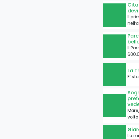
Gita
devi
Il pr
nell’
Parc
bell
Il Pa
600.0
La T
E’ st
Sogn
pref
vede
Mare,
volto
Giar
La mi