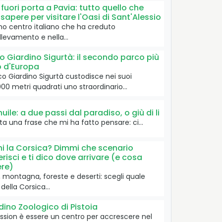
 fuori porta a Pavia: tutto quello che
 sapere per visitare l'Oasi di Sant'Alessio
imo centro italiano che ha creduto
allevamento e nella…
o Giardino Sigurtà: il secondo parco più
o d'Europa
rco Giardino Sigurtà custodisce nei suoi
00 metri quadrati uno straordinario…
huile: a due passi dal paradiso, o giù di li
ata una frase che mi ha fatto pensare: ci…
i la Corsica? Dimmi che scenario
erisci e ti dico dove arrivare (e cosa
re)
 montagna, foreste e deserti: scegli quale
 della Corsica…
dino Zoologico di Pistoia
ssion è essere un centro per accrescere nel