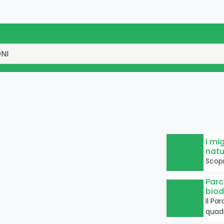
I mi
natu
Scopr
Parc
biod
Il Pa
quad