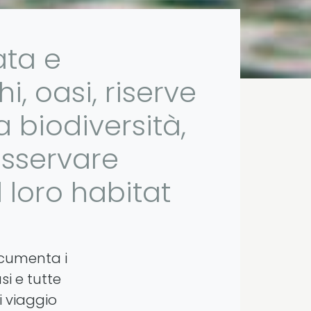
ata e
, oasi, riserve
a biodiversità,
 osservare
 loro habitat
ocumenta i
si e tutte
i viaggio