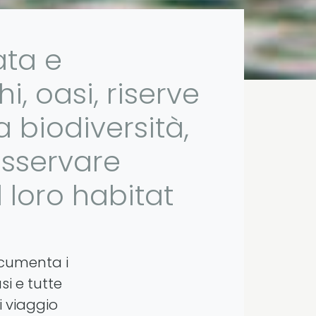
ata e
, oasi, riserve
a biodiversità,
 osservare
 loro habitat
ocumenta i
si e tutte
i viaggio