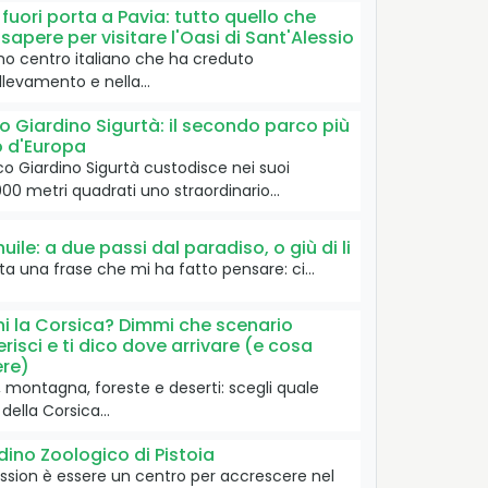
 fuori porta a Pavia: tutto quello che
 sapere per visitare l'Oasi di Sant'Alessio
imo centro italiano che ha creduto
allevamento e nella…
o Giardino Sigurtà: il secondo parco più
o d'Europa
rco Giardino Sigurtà custodisce nei suoi
00 metri quadrati uno straordinario…
huile: a due passi dal paradiso, o giù di li
ata una frase che mi ha fatto pensare: ci…
i la Corsica? Dimmi che scenario
erisci e ti dico dove arrivare (e cosa
re)
 montagna, foreste e deserti: scegli quale
 della Corsica…
dino Zoologico di Pistoia
ssion è essere un centro per accrescere nel