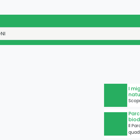
I mi
natu
Scopr
Parc
biod
Il Pa
quad