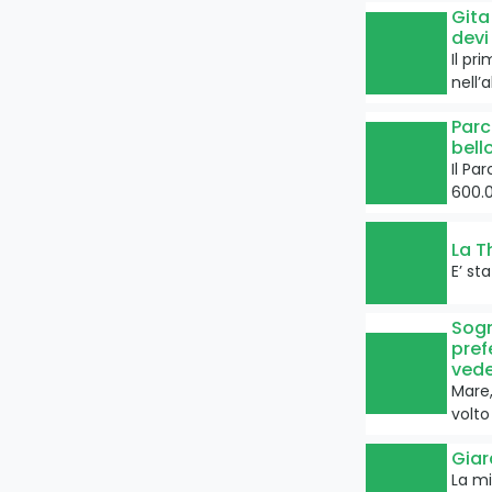
Gita
devi
Il pr
nell’
Parc
bell
Il Pa
600.0
La T
E’ st
Sogn
pref
vede
Mare,
volto
Giar
La mi