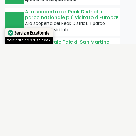
Alla scoperta del Peak District, il
parco nazionale più visitato d'Europa!
Alla scoperta del Peak District, il parco
nazionale più visitato…
Servizio Eccellente
Parco naturale Pale di San Martino
Verificato da
Trustindex
Il Parco Naturale delle Pale di San Martino,
situato nelle…
Campotosto, lago delle meraviglie
Il Lago di Campotosto si trova all’interno del
Parco Nazionale…
Parco Nazionale dello Stelvio
Strade di fondovalle ed una rete di sentieri
ben curata…
Val Ridanna, una piccola valle con
una lunga storia mineraria
Una piccola valle, lunga 18 km in Alto Adige,
che…