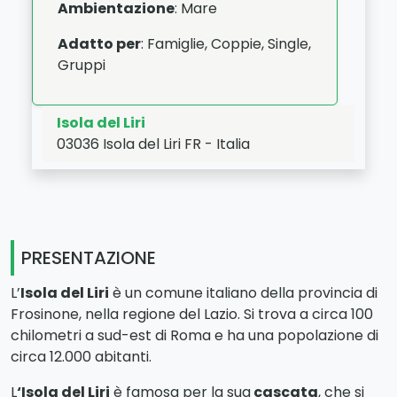
Ambientazione
: Mare
Adatto per
: Famiglie, Coppie, Single,
Gruppi
Isola del Liri
03036
Isola del Liri
FR
-
Italia
LAT:
41.677
- LNG:
13.575
PRESENTAZIONE
L’
Isola del Liri
è un comune italiano della provincia di
Frosinone, nella regione del Lazio. Si trova a circa 100
chilometri a sud-est di Roma e ha una popolazione di
circa 12.000 abitanti.
L
‘Isola del Liri
è famosa per la sua
cascata
, che si