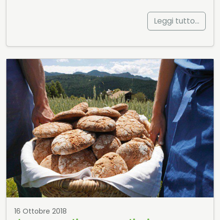
importanti della Liguria,…
Leggi tutto…
Parco Oglio Nord
In buona parte della pianura bresciana
l'Oglio esercitò fin dai…
Parco naturale regionale Mont Avic
Il Parco è prevalentemente interessato da
affioramenti del Complesso piemontese…
Parco Ittico Paradiso
Il Parco Ittico Paradiso è un’oasi naturale di
13 ettari,…
Parco regionale urbano del Pineto
Si estende nel settore nord-occidentale
della città tra la via…
Parco naturale Lama Balice
Lama Balice in quanto crocevia tra i territori
tra l’entroterra…
16 Ottobre 2018