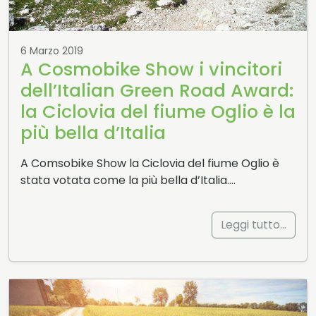
fossile di un…
Spiaggia della Chiesetta
6 Marzo 2019
Scoprite anche voi l’avventura
A Cosmobike Show i vincitori
della Spiaggia della Chiesetta
dell’Italian Green Road Award:
Parco Nazionale Port Cros: il primo
la Ciclovia del fiume Oglio è la
parco marino in Europa
E' il secondo più vecchio parco nazionale
più bella d’Italia
francese e, attualmente,…
A Comsobike Show la Ciclovia del fiume Oglio è
Parco naturale Monte Cucco
stata votata come la più bella d’Italia….
Nella zona montana l'attività dell'uomo è
indirizzata esclusivamente alla conduzione…
Leggi tutto…
Parco naturale Collina di Superga
Il Parco fu istituito nel 1991 per tutelare e
valorizzare…
Parco Regionale dell‘Appia Antica
Il Centro Visite si trova all'interno del Parco
dell‘Appia Antica…