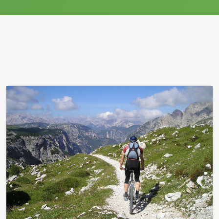
la valle dell'Aniene,…
Alla scoperta dell’Isola del Garda
Natura, storia e anima
Parco Naturale Migliarino San Rossore
Massaciuccoli
Nel 2005 è stato insignito del Diploma
europeo delle aree…
Parco Regionale Costa Otranto -
S.Maria Leuca - Bosco Tricase
Il Parco naturale regionale Costa Otranto -
Santa Maria di Leuca…
Parco naturale Monte Tre Denti -
Freidour
Flora e fauna sono caratteristiche della
zona montana ed è…
Supervulcano del Sesia
Nel cuore delle Alpi occidentali si trova il