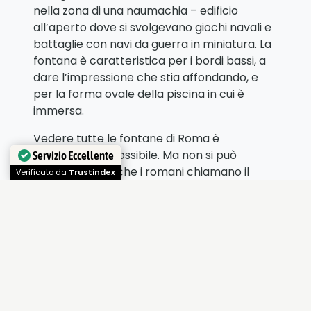
nella zona di una naumachia – edificio
all’aperto dove si svolgevano giochi navali e
battaglie con navi da guerra in miniatura. La
fontana è caratteristica per i bordi bassi, a
dare l’impressione che stia affondando, e
per la forma ovale della piscina in cui è
immersa.
Vedere tutte le fontane di Roma è
un’impresa impossibile. Ma non si può
Servizio Eccellente
perdere quello che i romani chiamano il
Verificato da
Trustindex
“fontanone”, la
Fontana dell’Acqua Paola
,
a pochi metri dall’Accademia di Spagna sul
colle del Gianicolo, con la vista panoramica
che offre.
Meno vistose ma molto particolari sono poi
le oltre 2.500 fontanelle dalla forma
cilindrica, che i cittadini chiamano
nasoni
: