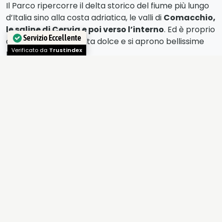
Il Parco ripercorre il delta storico del fiume più lungo
d’Italia sino alla costa adriatica, le valli di
Comacchio,
le saline di Cervia e poi verso l’interno
. Ed è proprio
qui che l’acqua diventa dolce e si aprono bellissime
Servizio Eccellente
pinete e boschi.
Verificato da
Trustindex
Ma non solo,
valli d’acqua dolce e salmastre,
saline, ambienti dunali sono alcune degli
ambienti che potete trovare.
Uno splendido ed enorme mosaico di ecosistemi, un
bacino di biodiversità. Non mancano le oltre 300
specie di uccelli segnalate negli ultimi decenni. Questo
fanno del Parco la più importante area ornitologica
italiana ed una delle più rilevanti d’Europa.
Altrettanto ricco è il
patrimonio architettonico e
storico artistico, con importanti monumenti
come il Castello della Mesola, l’Abbazia di
Pomposa e i ponti seicenteschi a Comacchio.