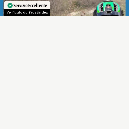
Servizio Eccellente
Verificato da
Trustindex
guarda tutti i video
Tantissime sono le possibilità di praticare
attività
a contatto con la
natura
sia in
estate
che in
inverno
, tra scenari indimenticabili e
paesaggi unici con il supporto di
strutture
qualificate e attrezzate
in grado di