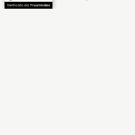
Verificato da
Trustindex
ISCRIVITI ALLA NEWSLETTER
Email
OFFERTE E PROMOZIONI E CONVENZIONI
•