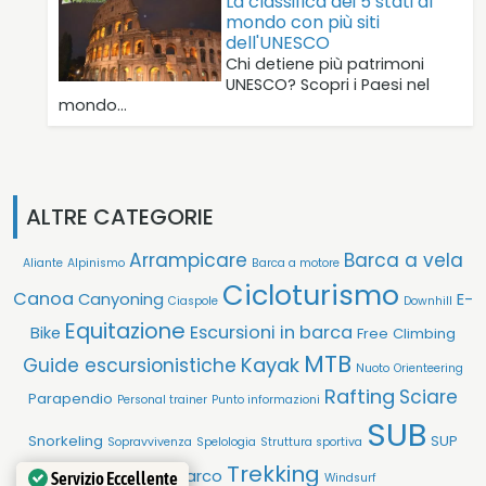
La classifica dei 5 stati al
mondo con più siti
dell'UNESCO
Chi detiene più patrimoni
UNESCO? Scopri i Paesi nel
mondo…
ALTRE CATEGORIE
Arrampicare
Barca a vela
Aliante
Alpinismo
Barca a motore
Cicloturismo
Canoa
Canyoning
E-
Ciaspole
Downhill
Equitazione
Escursioni in barca
Bike
Free Climbing
MTB
Kayak
Guide escursionistiche
Nuoto
Orienteering
Rafting
Sciare
Parapendio
Personal trainer
Punto informazioni
SUB
Snorkeling
SUP
Sopravvivenza
Spelologia
Struttura sportiva
Trekking
Tiro con l'arco
Servizio Eccellente
Windsurf