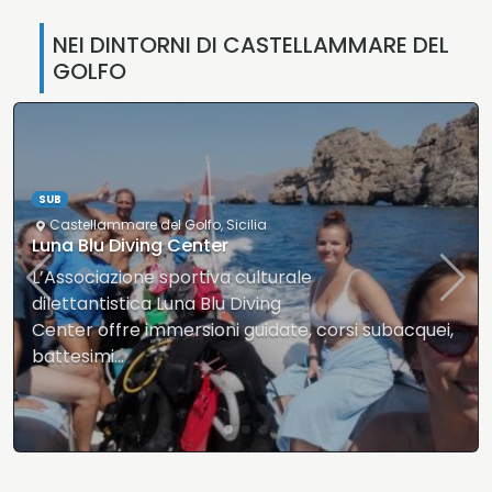
NEI DINTORNI DI CASTELLAMMARE DEL
GOLFO
SUB
San Vito Lo Capo
,
Sicilia
Diving Club Under Hundred
Roberto svolge questa unica attività da più di 15
anni,…