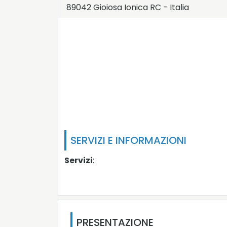
89042
Gioiosa Ionica
RC
-
Italia
LAT:
38.34
- LNG:
16.306
SERVIZI E INFORMAZIONI
Servizi
:
PRESENTAZIONE