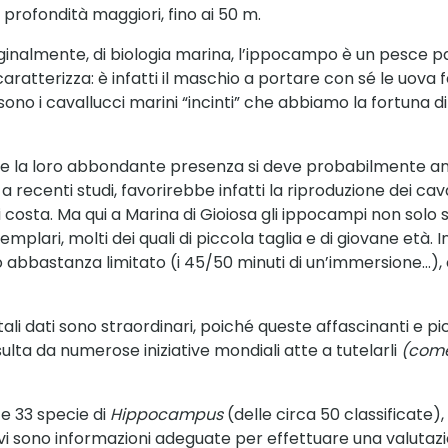
 profondità maggiori, fino ai 50 m.
inalmente, di biologia marina, l’ippocampo è un pesce p
caratterizza: è infatti il maschio a portare con sé le uova
mi sono i cavallucci marini “incinti” che abbiamo la fortuna
 e la loro abbondante presenza si deve probabilmente anc
a recenti studi, favorirebbe infatti la riproduzione dei ca
i di costa. Ma qui a Marina di Gioiosa gli ippocampi non so
mplari, molti dei quali di piccola taglia e di giovane età.
 abbastanza limitato (i 45/50 minuti di un’immersione…), c
tali dati sono straordinari, poiché queste affascinanti e 
sulta da numerose iniziative mondiali atte a tutelarli
(come 
e 33 specie di
Hippocampus
(delle circa 50 classificate),
vi sono informazioni adeguate per effettuare una valutazion