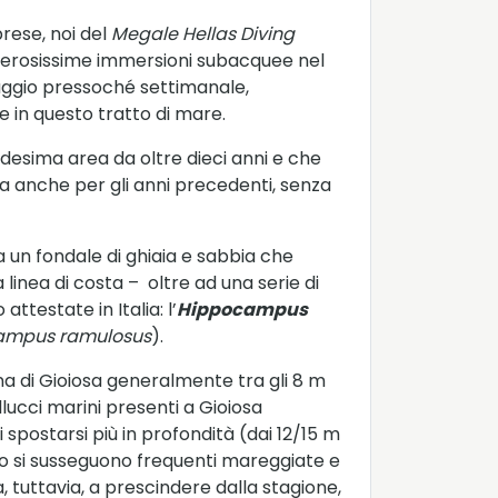
rese, noi del
Megale Hellas Diving
numerosissime immersioni subacquee nel
oraggio pressoché settimanale,
e in questo tratto di mare.
edesima area da oltre dieci anni e che
ea anche per gli anni precedenti, senza
a un fondale di ghiaia e sabbia che
inea di costa – oltre ad una serie di
ttestate in Italia: l’
Hippocampus
mpus ramulosus
).
rina di Gioiosa generalmente tra gli 8 m
llucci marini presenti a Gioiosa
spostarsi più in profondità (dai 12/15 m
ndo si susseguono frequenti mareggiate e
, tuttavia, a prescindere dalla stagione,