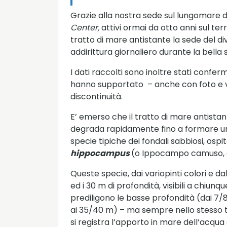
Grazie alla nostra sede sul lungomare di
Center,
attivi ormai da otto anni sul te
tratto di mare antistante la sede del di
addirittura giornaliero durante la bella
I dati raccolti sono inoltre stati conf
hanno supportato – anche con foto e vide
discontinuità.
E’ emerso che il tratto di mare antistan
degrada rapidamente fino a formare una 
specie tipiche dei fondali sabbiosi, ospi
hippocampus
(o Ippocampo camuso, d
Queste specie, dai variopinti colori e da
ed i 30 m di profondità, visibili a chiun
prediligono le basse profondità (dai 7/8
ai 35/40 m) – ma sempre nello stesso tr
si registra l’apporto in mare dell’acqua 