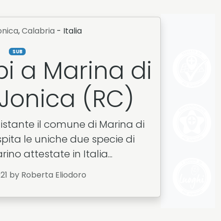
onica
,
Calabria
- Italia
SUB
i a Marina di
 Jonica (RC)
istante il comune di Marina di
spita le uniche due specie di
no attestate in Italia...
021
by Roberta Eliodoro