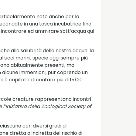
articolarmente noto anche per la
 fecondate in una tasca incubatrice fino
 di incontrare ed ammirare sott’acqua qui
he alla salubrità delle nostre acque: la
vallucci marini, specie oggi sempre più
lo sono abitualmente presenti, ma
 In alcune immersioni, pur coprendo un
i è capitato di contare più di 15/20
piccole creature rappresentano incontri
l’iniziativa della Zoological Society of
 ciascuna con diversi gradi di
e diretta o indiretta del rischio di