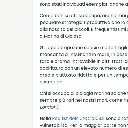
sono stati individuati esemplari anche a
Come ben sa chi si occupa, anche marg
peculiare strategia riproduttiva che lo 
alla nascita dei piccoli. E frequentissi
a Marina di Gioiosa!
Gli ippocampi sono specie molto fragili
mancanza di inquinanti in mare, in base 
rara e oramai introvabile in altri tratt
addirittura con un elevato numero di ese
areale piuttosto ridotto e per un tempo
esemplari!
Chi si occupa di biologia marina sa che 
sempre più rari nei nostri mari, come ri
London)
.
Nella
Red list dell’IUNC 2009.2
sono citat
vulnerabilità. Per la maggior parte non 