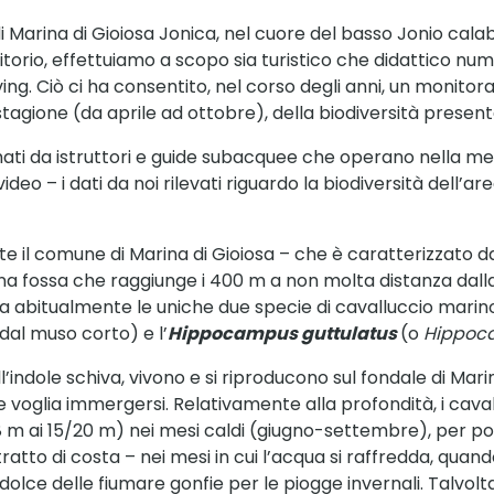
 Marina di Gioiosa Jonica, nel cuore del basso Jonio calab
rritorio, effettuiamo a scopo sia turistico che didattico 
ving. Ciò ci ha consentito, nel corso degli anni, un monit
 stagione (da aprile ad ottobre), della biodiversità present
ermati da istruttori e guide subacquee che operano nella m
o – i dati da noi rilevati riguardo la biodiversità dell’ar
te il comune di Marina di Gioiosa – che è caratterizzato d
fossa che raggiunge i 400 m a non molta distanza dalla l
ta abitualmente le uniche due specie di cavalluccio marino a
al muso corto) e l’
Hippocampus guttulatus
(o
Hippoca
ll’indole schiva, vivono e si riproducono sul fondale di Ma
que voglia immergersi. Relativamente alla profondità, i cava
 m ai 15/20 m) nei mesi caldi (giugno-settembre), per poi 
atto di costa – nei mesi in cui l’acqua si raffredda, qua
dolce delle fiumare gonfie per le piogge invernali. Talvolta