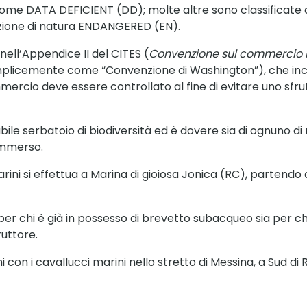
 come DATA DEFICIENT (DD); molte altre sono classificate
tinzione di natura ENDANGERED (EN).
 nell’Appendice II del CITES (
Convenzione sul commercio in
mplicemente come “Convenzione di Washington”), che in
ommercio deve essere controllato al fine di evitare uno sf
ile serbatoio di biodiversità ed è dovere sia di ognuno d
ommerso.
ini si effettua a Marina di gioiosa Jonica (RC), partendo d
a per chi è già in possesso di brevetto subacqueo sia per 
uttore.
ni con i cavallucci marini nello stretto di Messina, a Sud d