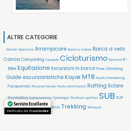
ALTRE CATEGORIE
Arrampicare
Barca a vela
Aliante
Alpinismo
Barca a motore
Cicloturismo
Canoa
Canyoning
E-
Ciaspole
Downhill
Equitazione
Escursioni in barca
Bike
Free Climbing
MTB
Kayak
Guide escursionistiche
Nuoto
Orienteering
Rafting
Sciare
Parapendio
Personal trainer
Punto informazioni
SUB
Snorkeling
SUP
Sopravvivenza
Spelologia
Struttura sportiva
Servizio Eccellente
Trekking
Tiro con l'arco
Windsurf
Verificato da
Trustindex