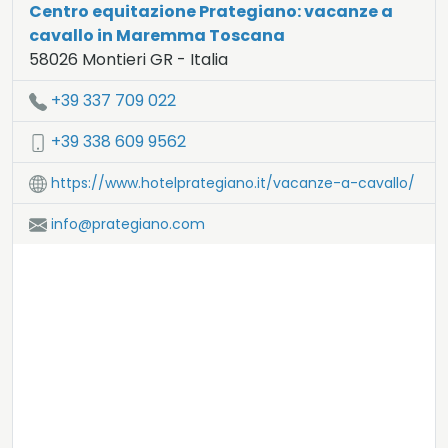
Centro equitazione Prategiano: vacanze a
cavallo in Maremma Toscana
58026
Montieri
GR
-
Italia
LAT:
43.136
- LNG:
11.012
+39 337 709 022
+39 338 609 9562
https://www.hotelprategiano.it/vacanze-a-cavallo/
info@prategiano.com