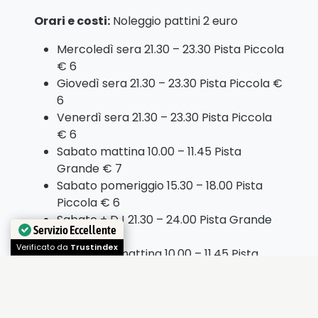
Orari e costi:
Noleggio pattini 2 euro
Mercoledì sera 21.30 – 23.30 Pista Piccola
€ 6
Giovedì sera 21.30 – 23.30 Pista Piccola €
6
Venerdì sera 21.30 – 23.30 Pista Piccola
€ 6
Sabato mattina 10.00 – 11.45 Pista
Grande € 7
Sabato pomeriggio 15.30 – 18.00 Pista
Piccola € 6
Sabato + DJ 21.30 – 24.00 Pista Grande
Servizio Eccellente
€ 8
Verificato da
Trustindex
Domenica mattina 10.00 – 11.45 Pista
Piccola € 6
Domenica pomeriggio
Pronti a divertirvi in una di queste strutture?