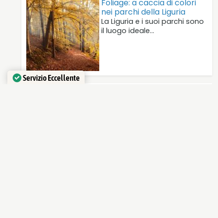
Foliage: a caccia di colori
nei parchi della Liguria
La Liguria e i suoi parchi sono
il luogo ideale…
Servizio Eccellente
Verificato da
Trustindex
Fuga dalla città: i "Treni del
Mare" per raggiungere…
Fuga dalla città: i "Treni del
Mare" per raggiungere la…
I borghi liguri: festosi e
scintillanti come piccoli…
Il panorama ligure si tinge di
festa e i borghi…