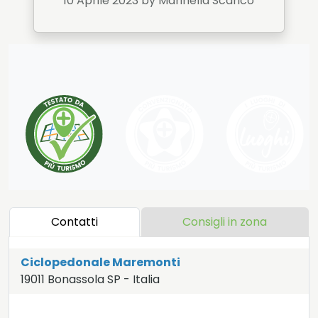
10 Aprile 2023
by Marinella Scarico
Contatti
Consigli in zona
Ciclopedonale Maremonti
19011
Bonassola
SP
-
Italia
LAT:
44.173
- LNG:
9.599