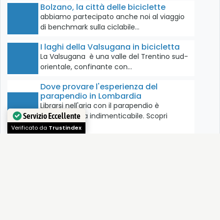
Bolzano, la città delle biciclette
abbiamo partecipato anche noi al viaggio
di benchmark sulla ciclabile…
I laghi della Valsugana in bicicletta
La Valsugana è una valle del Trentino sud-
orientale, confinante con…
Dove provare l'esperienza del
parapendio in Lombardia
Librarsi nell'aria con il parapendio è
un'esperienza indimenticabile. Scopri
l'elenco…
Servizio Eccellente
Verificato da
Trustindex
Trekking al Santuario di Conche in Val
Trompia
La prima tappa del viaggio a cavallo delle
tre valli…
In bicicletta tra ex ferrovie e città
murate medievali
Tour cicloturistico che permette di entrare