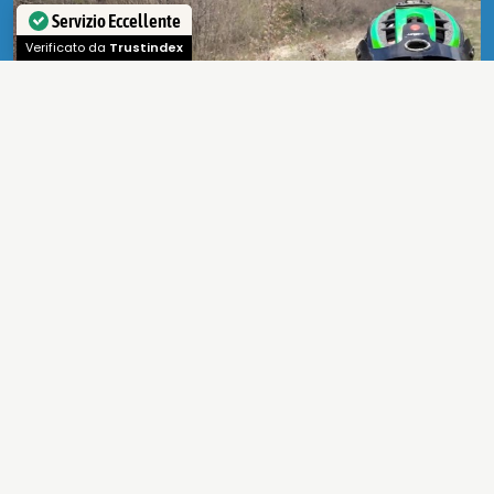
Servizio Eccellente
Verificato da
Trustindex
guarda tutti i video
Tantissime sono le possibilità di praticare
attività
a contatto con la
natura
sia in
estate
che in
inverno
, tra scenari indimenticabili e
paesaggi unici con il supporto di
strutture
qualificate e attrezzate
in grado di