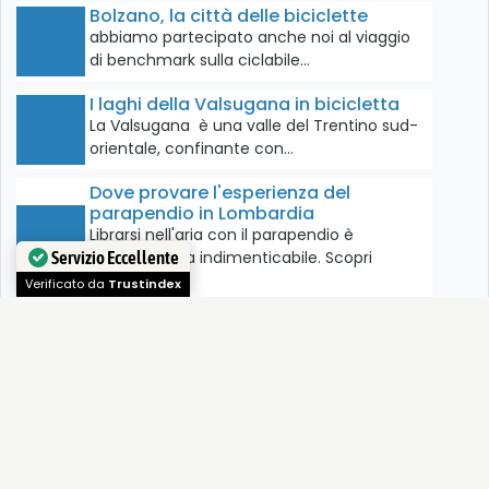
Bolzano, la città delle biciclette
abbiamo partecipato anche noi al viaggio
di benchmark sulla ciclabile…
I laghi della Valsugana in bicicletta
La Valsugana è una valle del Trentino sud-
orientale, confinante con…
Dove provare l'esperienza del
parapendio in Lombardia
Librarsi nell'aria con il parapendio è
un'esperienza indimenticabile. Scopri
l'elenco…
Servizio Eccellente
Verificato da
Trustindex
Trekking al Santuario di Conche in Val
Trompia
La prima tappa del viaggio a cavallo delle
tre valli…
In bicicletta tra ex ferrovie e città
murate medievali
Tour cicloturistico che permette di entrare