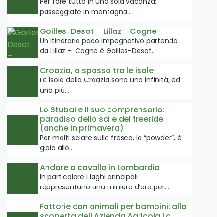
Per fare tutto in una sola vacanza:
passeggiate in montagna…
Goilles-Desot – Lillaz - Cogne
Un itinerario poco impegnativo partendo
da Lillaz - Cogne è Goilles-Desot…
Croazia, a spasso tra le isole
Le isole della Croazia sono una infinità, ed
una più…
Lo Stubai e il suo comprensorio:
paradiso dello sci e del freeride
(anche in primavera)
Per molti sciare sulla fresca, la “powder”, è
gioia allo…
Andare a cavallo in Lombardia
In particolare i laghi principali
rappresentano una miniera d’oro per…
Fattorie con animali per bambini: alla
scoperta dell'Azienda Agricola La