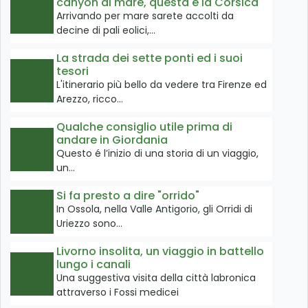
canyon al mare, questa è la Corsica
Arrivando per mare sarete accolti da
decine di pali eolici,…
La strada dei sette ponti ed i suoi
tesori
L'itinerario più bello da vedere tra Firenze ed
Arezzo, ricco…
Qualche consiglio utile prima di
andare in Giordania
Questo é l’inizio di una storia di un viaggio,
un…
Si fa presto a dire "orrido"
In Ossola, nella Valle Antigorio, gli Orridi di
Uriezzo sono…
Livorno insolita, un viaggio in battello
lungo i canali
Una suggestiva visita della città labronica
attraverso i Fossi medicei