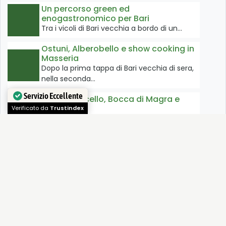
Un percorso green ed
enogastronomico per Bari
Tra i vicoli di Bari vecchia a bordo di un…
Ostuni, Alberobello e show cooking in
Masseria
Dopo la prima tappa di Bari vecchia di sera,
nella seconda…
Montemarcello, Bocca di Magra e
Servizio Eccellente
Lerici
Verificato da
Trustindex
Montemarcello fa parte di quei luoghi in cui
almeno una…
Una domenica tra champagne e
buon cibo!
A solo un'ora e mezza di distanza da Milano
potete…
Una giornata in terre piacentine, tra
borghi, castelli e vino
Iniziamo dalla mattinata in giro per castelli