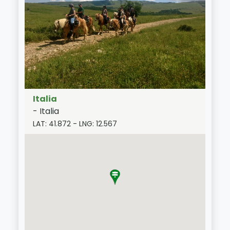
Italia
-
Italia
LAT:
41.872
- LNG:
12.567