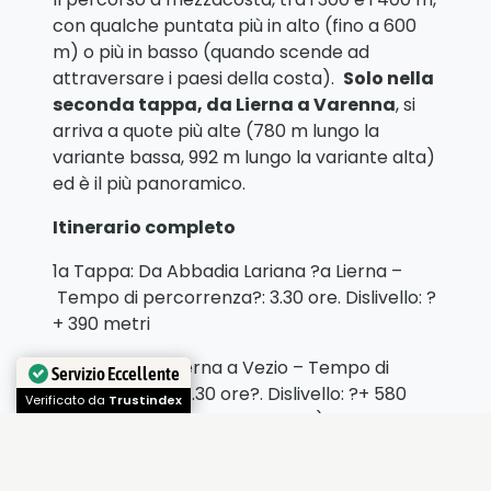
con qualche puntata più in alto (fino a 600
m) o più in basso (quando scende ad
attraversare i paesi della costa).
Solo nella
seconda tappa, da Lierna a Varenna
, si
arriva a quote più alte (780 m lungo la
variante bassa, 992 m lungo la variante alta)
ed è il più panoramico.
Itinerario completo
1a Tappa: Da Abbadia Lariana ?a Lierna –
Tempo di percorrenza?: 3.30 ore. Dislivello: ?
+ 390 metri
2a Tappa: Da Lierna a Vezio – Tempo di
Servizio Eccellente
percorrenza?: 4.30 ore?. Dislivello: ?+ 580
Verificato da
Trustindex
metri (732 m la “Variante Alta”)
3a Tappa: Da Vezio a Dervio – Tempo di
percorrenza: ?4 ore?. Dislivello?: + 430 metri