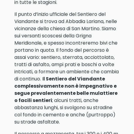
in tutte le stagioni.
Il punto d’inizio ufficiale del Sentiero del
Viandante si trova ad Abbadia Lariana, nelle
vicinanze della chiesa di San Martino. Siamo
sui versanti scoscesi della Grigna
Meridionale, e spesso incontreremo bivi che
portano in quota. Il fondo del percorso è
assai vario: sentiero, sterrata, acciottolato,
tratti di asfalto, ampi prati e boschi a volte
intricati, a formare un ambiente che cambia
di continuo. I
l Sentiero del Viandante
complessivamente non è impegnativo e
segue prevalentemente belle mulattiere
o facili sentieri
; alcuni tratti, anche
abbastanza lunghi, si svolgono su stradine
col fondo in cemento e anche (purtroppo)
su strade asfaltate.
Il percorso a mezzacosta, tra i 300 e i 400 m,