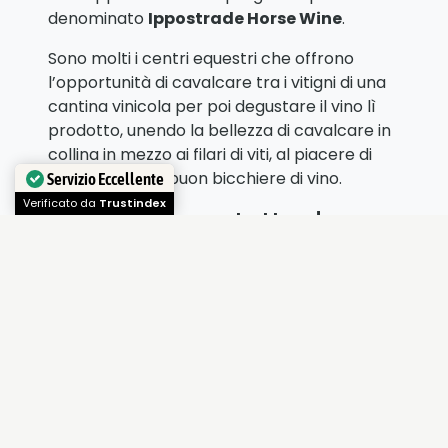
denominato
Ippostrade Horse Wine
.
Sono molti i centri equestri che offrono
l’opportunità di cavalcare tra i vitigni di una
cantina vinicola per poi degustare il vino lì
prodotto, unendo la bellezza di cavalcare in
collina in mezzo ai filari di viti, al piacere di
sorseggiare un buon bicchiere di vino.
Servizio Eccellente
Verificato da
Trustindex
Un’esperienza tutta da
vivere
Questo tipo di esperienza è scelta da chi
vuole coniugare l’emozione di una
passeggiata a cavallo all’aria aperta con il
piacere di degustare i prodotti caratteristici
di un’area territoriale lasciandosi andare ad
un’esperienza del tutto nuova.
Inoltre può essere un’offerta scelta da chi,