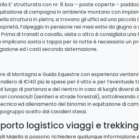
ella
E’ strutturata con nr. 8 box – poste coperte – pad
tazione di campagna in ambiente montano con impianto di
ella struttura in pietra, si trovano gli uffici ed una piccol
di proprietà, l’alpeggio in pensione nei mesi estivi da giugn
ma di transiti a cavallo, visite o altro è consigliata una 
he implicano sosta o tappa per la notte è necessario un pr
rogazione ed i costi secondo sistemazione
.
tore di Montagna e Guida Equestre con esperienza ventenna
naliero di €140 più le spese per il vitto e per l’eventuale 
al luogo di partenza e del rientro in caso di luoghi diversi d
ari conosciuti (sentieri e strade forestali), sottolineando
tecnica ed allenamento del binomio in equitazione di c
pogruppo scelto dai cavalieri stessi.
orto logistico viaggi e trekking
li Majella si possono richiedere qualunque informazione e