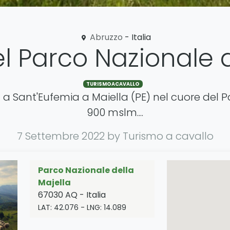
Abruzzo
- Italia
el Parco Nazionale d
TURISMOACAVALLO
 a Sant'Eufemia a Maiella (PE) nel cuore del 
900 mslm....
7 Settembre 2022
by Turismo a cavallo
Parco Nazionale della
Majella
67030
AQ
-
Italia
LAT:
42.076
- LNG:
14.089