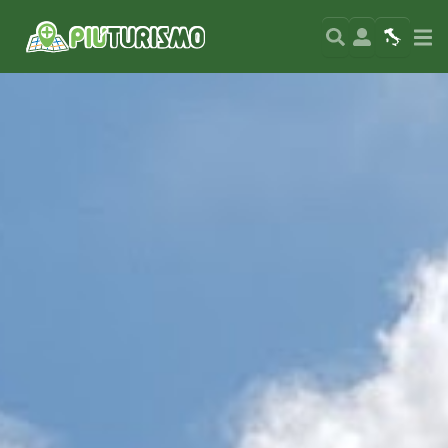
Search
User
Map
Si