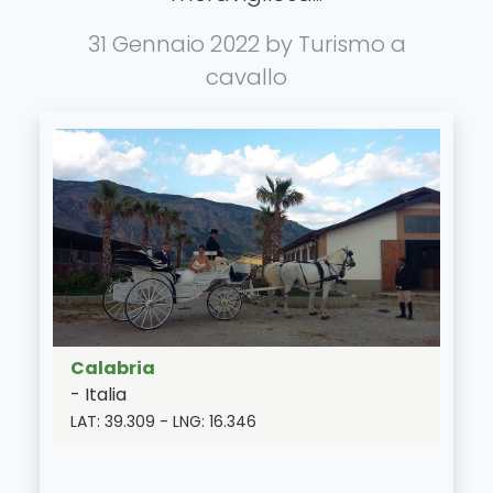
31 Gennaio 2022
by Turismo a
cavallo
Calabria
-
Italia
LAT:
39.309
- LNG:
16.346