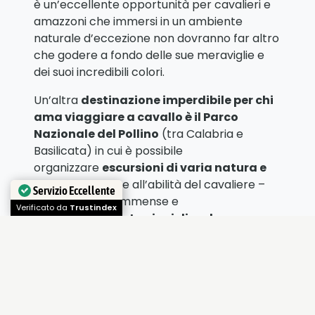
è un’eccellente opportunità per cavalieri e
amazzoni che immersi in un ambiente
naturale d’eccezione non dovranno far altro
che godere a fondo delle sue meraviglie e
dei suoi incredibili colori.
Un’altra
destinazione imperdibile per chi
ama viaggiare a cavallo è il Parco
Nazionale del Pollino
(tra Calabria e
Basilicata) in cui è possibile
organizzare
escursioni di varia natura e
durata
– in base all’abilità del cavaliere –
Servizio Eccellente
attraversando immense e
Verificato da
Trustindex
affascinanti
piantagioni di cedro
: una
splendida avventura in compagnia di un
animale meraviglioso per rigenerarsi e
aprirsi nuove prospettive.
[rcblock id=”130786″]