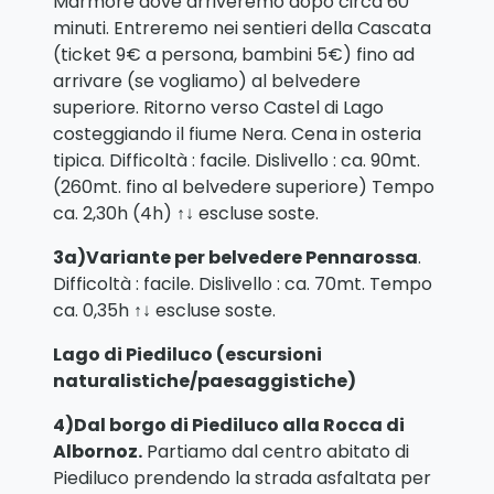
Marmore dove arriveremo dopo circa 60
minuti. Entreremo nei sentieri della Cascata
(ticket 9€ a persona, bambini 5€) fino ad
arrivare (se vogliamo) al belvedere
superiore. Ritorno verso Castel di Lago
costeggiando il fiume Nera. Cena in osteria
tipica. Difficoltà : facile. Dislivello : ca. 90mt.
(260mt. fino al belvedere superiore) Tempo
ca. 2,30h (4h) ↑↓ escluse soste.
3a)Variante per belvedere Pennarossa
.
Difficoltà : facile. Dislivello : ca. 70mt. Tempo
ca. 0,35h ↑↓ escluse soste.
Lago di Piediluco
(
escursioni
naturalistiche/paesaggistiche
)
4)Dal borgo di Piediluco
alla Rocca di
Albornoz
.
Partiamo dal centro abitato di
Piediluco prendendo la strada asfaltata per