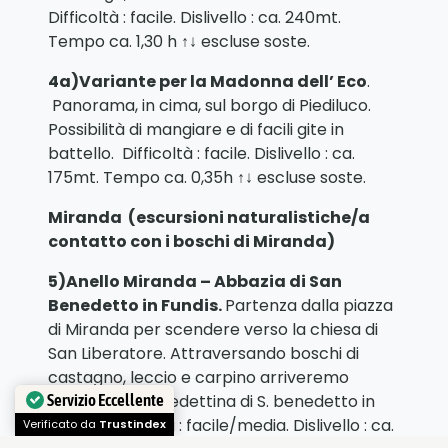
Difficoltà : facile. Dislivello : ca. 240mt.
Tempo ca. 1,30 h ↑↓ escluse soste.
4a)Variante per la Madonna dell’ Eco
.
Panorama, in cima, sul borgo di Piediluco.
Possibilità di mangiare e di facili gite in
battello. Difficoltà : facile. Dislivello : ca.
175mt. Tempo ca. 0,35h ↑↓ escluse soste.
Miranda
(
escursioni naturalistiche/a
contatto con i boschi di Miranda
)
5)Anello Miranda – Abbazia di San
Benedetto in Fundis
.
Partenza dalla piazza
di Miranda per scendere verso la chiesa di
San Liberatore. Attraversando boschi di
castagno, leccio e carpino arriveremo
all’Abbazia benedettina di S. benedetto in
Servizio Eccellente
Fundis. Difficoltà : facile/media. Dislivello : ca.
Verificato da
Trustindex