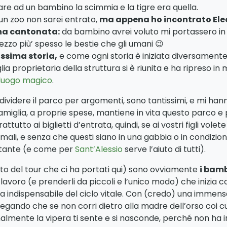
re ad un bambino la scimmia e la tigre era quella.
un zoo non sarei entrato,
ma appena ho incontrato Ele
una cantonata:
da bambino avrei voluto mi portassero in 
ezzo più’ spesso le bestie che gli umani 😉
issima storia,
e come ogni storia è iniziata diversament
ia proprietaria della struttura si è riunita e ha ripreso in
luogo magico
.
ividere il parco per argomenti, sono tantissimi, e mi hann
glia, a proprie spese, mantiene in vita questo parco e pa
ttutto ai biglietti d’entrata, quindi, se ai vostri figli vo
ali, e senza che questi siano in una gabbia o in condizion
ortante (e come per
Sant’Alessio
serve l’aiuto di tutti).
o del tour che ci ha portati qui) sono ovviamente
i bamb
voro (e prenderli da piccoli e l’unico modo) che inizia con
 indispensabile del ciclo vitale. Con (credo) una immensa 
ando che se non corri dietro alla madre dell’orso coi cucci
lmente la vipera ti sente e si nasconde, perché non ha i