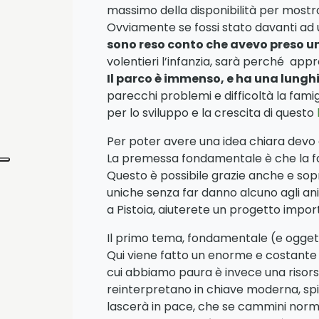
massimo della disponibilità per mostra
Ovviamente se fossi stato davanti ad 
sono reso conto che avevo preso 
volentieri l’infanzia, sarà perché appr
Il parco è immenso, e ha una lungh
parecchi problemi e difficoltà la famigl
per lo sviluppo e la crescita di questo
Per poter avere una idea chiara devo d
La premessa fondamentale è che la fami
Questo è possibile grazie anche e sopra
uniche senza far danno alcuno agli anim
a Pistoia, aiuterete un progetto imp
Il primo tema, fondamentale (e oggett
Qui viene fatto un enorme e costante la
cui abbiamo paura è invece una risorsa
reinterpretano in chiave moderna, spieg
lascerà in pace, che se cammini norma