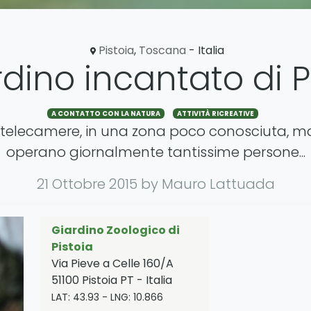
Pistoia
,
Toscana
- Italia
ardino incantato di P
A CONTATTO CON LA NATURA
ATTIVITÀ RICREATIVE
lle telecamere, in una zona poco conosciuta, 
operano giornalmente tantissime persone...
21 Ottobre 2015
by Mauro Lattuada
Giardino Zoologico di
Pistoia
Via Pieve a Celle 160/A
51100
Pistoia
PT
-
Italia
LAT:
43.93
- LNG:
10.866