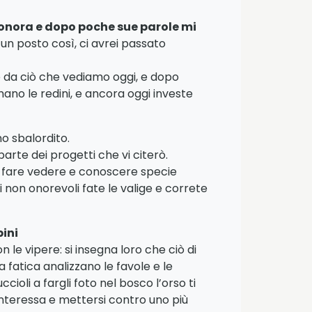
onora e dopo poche sue parole mi
un posto così, ci avrei passato
e da ciò che vediamo oggi, e dopo
 mano le redini, e ancora oggi investe
o sbalordito.
rte dei progetti che vi citerò.
lete fare vedere e conoscere specie
i non onorevoli fate le valige e correte
ini
 le vipere: si insegna loro che ciò di
fatica analizzano le favole e le
oli a fargli foto nel bosco l’orso ti
nteressa e mettersi contro uno più