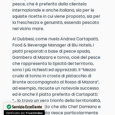
pesce, che è preferito dalla clientela
internazionale e anche italiana, sia per le
squisite ricette in cui viene proposto, sia per
la freschezza e genuinità, essendo pescato
nel vicino mare.
Al Dubbesi, come rivela Andrea Cartapatti,
Food & Beverage Manager di Blu Hotels, i
piatti preparati a base di pesce spada,
Gambero di Mazara e tonno, cioè del pesce
che rappresenta la tipicità del territorio,
sono i più richiesti ed apprezzati. Il “Mezzo
crudo di tonno in crosta di pistacchio di
Bronte accompagnato al Rosso di Mazara”,
ad esempio, riscuote un notevole successo
ed è anche il piatto preferito di Cartapatti:
“… lo trovo un vero trionfo della territorialità,
oltre che un piatto che allo Chef Damiano e
Servizio Eccellente
alla nostra brigata riesce particolarmente
Verificato da
Trustindex