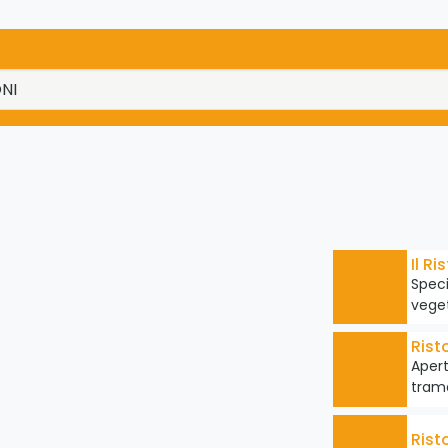
Il Ri
Speci
veget
Rist
Apert
trama
Rist