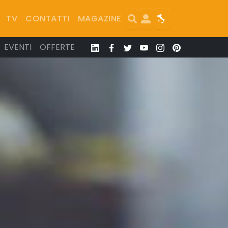
Search
User
Map
TV
CONTATTI
MAGAZINE
EVENTI
OFFERTE