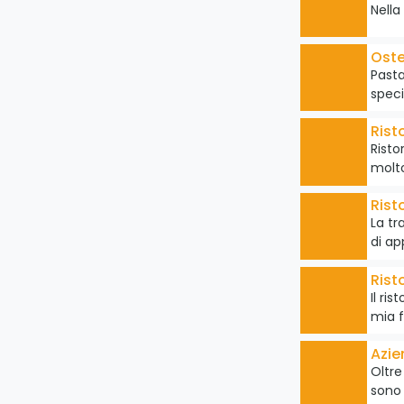
Nella
Oste
Pasta
speci
Rist
Risto
molt
Rist
La tr
di ap
Rist
Il ri
mia 
Azie
Oltre
sono