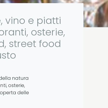
vino e piatti
oranti, osterie,
d, street food
usto
 della natura
i, osterie,
operta delle