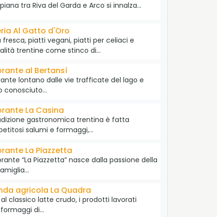
 piana tra Riva del Garda e Arco si innalza…
ria Al Gatto d'Oro
 fresca, piatti vegani, piatti per celiaci e
alità trentine come stinco di…
orante al Bertansì
rante lontano dalle vie trafficate del lago e
o conosciuto…
orante La Casina
adizione gastronomica trentina è fatta
petitosi salumi e formaggi,…
orante La Piazzetta
storante “La Piazzetta” nasce dalla passione della
famiglia…
nda agricola La Quadra
 al classico latte crudo, i prodotti lavorati
 formaggi di…