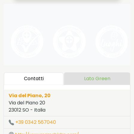
Contatti
Lato Green
Via del Piano, 20
Via del Piano 20
23012
SO
-
Italia
LAT:
46.163
- LNG:
9.811
+39 0342 567040