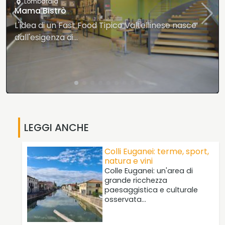
Lombardia
Mama Bistrò
L'idea di un Fast Food Tipico Valtellinese nasce
dall'esigenza di…
LEGGI ANCHE
Colli Euganei: terme, sport,
natura e vini
Colle Euganei: un'area di
grande ricchezza
paesaggistica e culturale
osservata…