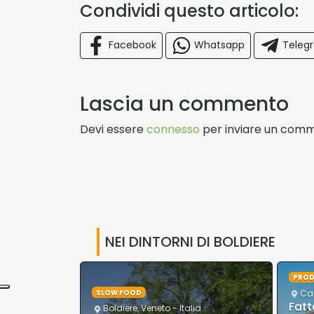
Condividi questo articolo:
Facebook
Whatsapp
Teleg
Lascia un commento
Devi essere
connesso
per inviare un com
NEI DINTORNI DI BOLDIERE
PROD
Veneto
- Italia
Cas
SLOW FOOD
 Monte
Fatt
Boldiere
,
Veneto
- Italia