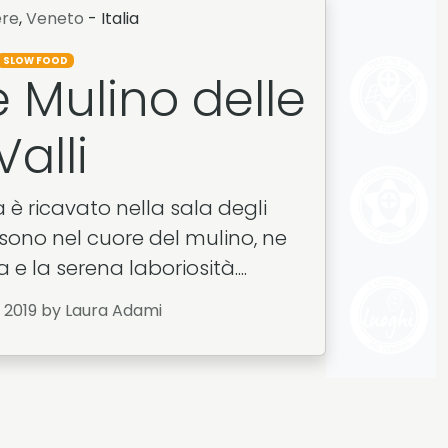
ere
,
Veneto
- Italia
SLOW FOOD
e Mulino delle
Valli
ia è ricavato nella sala degli
i sono nel cuore del mulino, ne
 e la serena laboriosità....
 2019
by Laura Adami