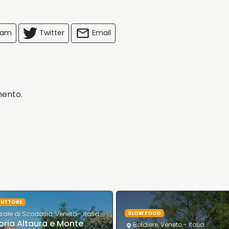
ram
Twitter
Email
mento.
UTTORE
ale di Scodosia
,
Veneto
- Italia
SLOW FOOD
oria Altaura e Monte
Boldiere
,
Veneto
- Italia