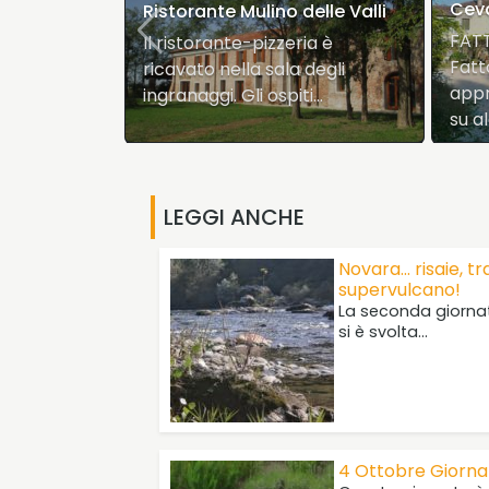
Cev
Ristorante Mulino delle Valli
A: la
FATT
Il ristorante-pizzeria è
Fatt
ricavato nella sala degli
laboratori
appr
ingranaggi. Gli ospiti…
su a
LEGGI ANCHE
Novara... risaie, tr
supervulcano!
La seconda giorna
si è svolta…
4 Ottobre Giornat