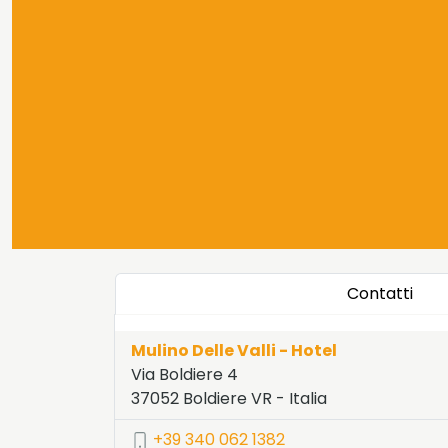
Contatti
Mulino Delle Valli - Hotel
Via Boldiere 4
37052
Boldiere
VR
-
Italia
LAT:
45.148
- LNG:
11.221
+39 340 062 1382