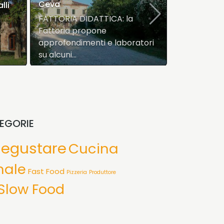
Ceva
lli
FATTORIA DIDATTICA: la
Fattoria propone
approfondimenti e laboratori
su alcuni…
EGORIE
degustare
Cucina
nale
Fast Food
Pizzeria
Produttore
Slow Food