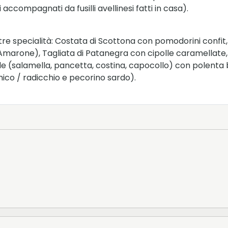
 accompagnati da fusilli avellinesi fatti in casa).
re specialità: Costata di Scottona con pomodorini confit
l’Amarone), Tagliata di Patanegra con cipolle caramellate,
alle (salamella, pancetta, costina, capocollo) con polenta b
ico / radicchio e pecorino sardo).