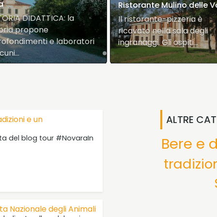
a
Ristorante Mulino delle Va
ORIA DIDATTICA: la
Il ristorante-pizzeria è
oria propone
ricavato nella sala degli
ofondimenti e laboratori
ingranaggi. Gli ospiti…
lcuni…
ALTRE CAT
adizioni e un
ta del blog tour #NovaraIn
Bere e 
tradizio
a Nazionale degli Animali