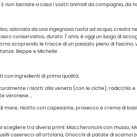
 E non lasciate a casa i vostri animali da compagnia, da no
i Riso, azionata da una ingegnosa ruota ad acqua, creata ne
estauro conservativo, durato 7 anni, è oggi un luogo di acco
ttorno scoprendo le tracce di un passato pieno di fascino,
etanze. Beppe e Michelle
i con ingredienti di prima qualità.
sicuramente i risotti: alla veneta (con le ciche), radicchio
te veronese …
ti di mare, risotto con capesante, prosecco e crema di basil
puoi scegliere tra diversi primi: Maccheroncini con musso,
 Fusilli caserecci all’ortolana, Gnocchi di patate di scam