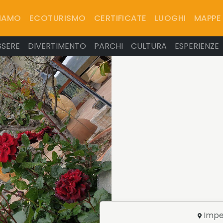
SIAMO
ECOTURISMO
CERTIFICATE
LUOGHI
MAPPE
SSERE
DIVERTIMENTO
PARCHI
CULTURA
ESPERIENZE
Impe