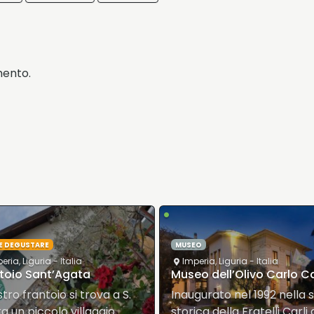
mento.
•
EDIFICIO STORICO
MUSEO
EO
Imperia
,
Liguria
- Italia
eria
,
Liguria
- Italia
Villa Grock
o dell’Olivo Carlo Carli
Adrien Wettach, nato a
gurato nel 1992 nella sede
Reconvilier, (Svizzera), il 1
ca della Fratelli Carli di…