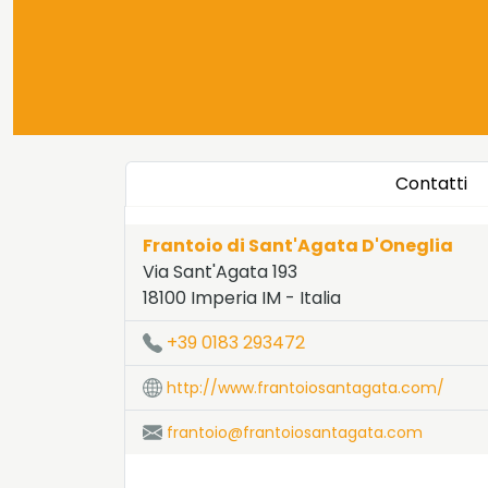
Contatti
Frantoio di Sant'Agata D'Oneglia
Via Sant'Agata 193
18100
Imperia
IM
-
Italia
LAT:
43.9
- LNG:
8.02
+39 0183 293472
http://www.frantoiosantagata.com/
frantoio@frantoiosantagata.com