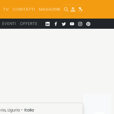
Search
User
Map
TV
CONTATTI
MAGAZINE
EVENTI
OFFERTE
ria
,
Liguria
- Italia