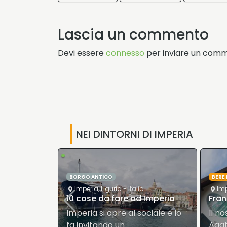
Lascia un commento
Devi essere
connesso
per inviare un com
NEI DINTORNI DI IMPERIA
•
BERE E DEGUSTARE
MUS
a
Imperia
,
Liguria
- Italia
Imp
 Imperia
Frantoio Sant’Agata
Muse
ociale e lo
Il nostro frantoio si trova a S.
Inau
Agata un piccolo villaggio…
stori