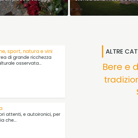
gennaio del…
ALTRE CAT
me, sport, natura e vini
area di grande ricchezza
lturale osservata…
Bere e 
tradizio
ia
i attenti, e autoironici, per
zia che…