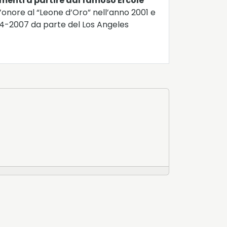
imenti a partire dal famoso Ercole
’onore al “Leone d’Oro” nell’anno 2001 e
2004-2007 da parte del Los Angeles