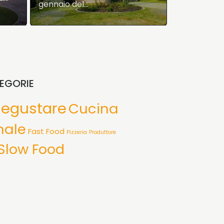
meraviglie storiche…
EGORIE
degustare
Cucina
nale
Fast Food
Pizzeria
Produttore
Slow Food