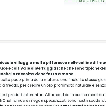
PERCORSI PER BICI
piccolo villaggio molto pittoresco nelle colline di Imp
duce e coltiva le olive Taggiasche che sono tipiche de
 anche la raccolta viene fatta a mano.
colte poco prima della maturazione finale. Lo stesso gio
 a freddo, per creare un olio profumato naturale e senza 
r i prodotti alimentari. Gli amanti della cucina mediterra
i Chef famosi e i negozi specializzati sono nostri soddisfat