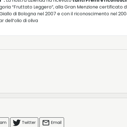
”.
La nostra azienda ha ricevuto
tanti Premi e riconosc
goria “Fruttato Leggero”, alla Gran Menzione certificato d
ro Giallo di Bologna nel 2007 e con il riconoscimento nel 
 dell’olio di oliva
ram
Twitter
Email