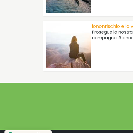
iononrischio e la
Prosegue la nostra
campagna #iononr