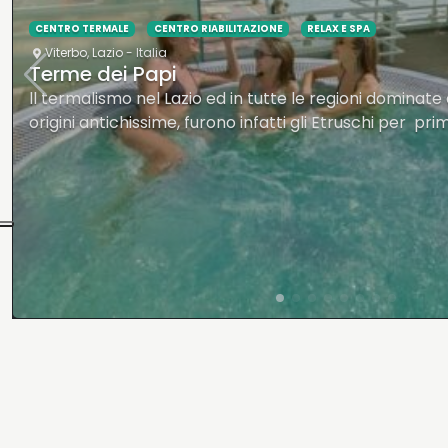
CENTRO TERMALE
Saturnia
,
Toscana
- Italia
Cascate del Mulino Terme Libere a Saturn
Le bellissime Cascatelle di Saturnia, un luogo magico 
per le proprietà delle acque termali, per le piscine c