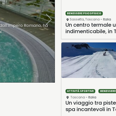
CENTRO TERMALE
Bardolino
,
Veneto
- Italia
BENESSERE PSICOFISICO
ia in Toscana
Terme di Aqualux a B
Sassetta
,
Toscana
- Italia
Un centro termale 
tutto da scoprire, unico
Bardolino, una graziosa citta
indimenticabile, in
alcaree originate…
appena visto la nascita del
ATTIVITÀ SPORTIVE
BENESSERE
Toscana
- Italia
Un viaggio tra piste
spa incantevoli in