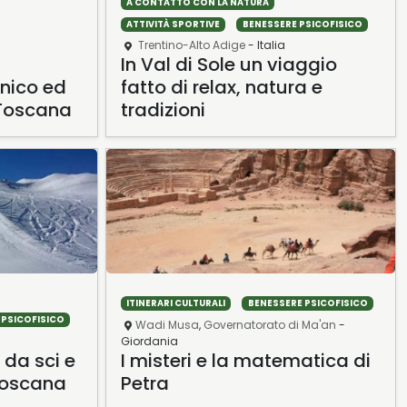
A CONTATTO CON LA NATURA
ATTIVITÀ SPORTIVE
BENESSERE PSICOFISICO
C
Trentino-Alto Adige
- Italia
In Val di Sole un viaggio
ardolino
B
unico ed
fatto di relax, natura e
dina in provincia di Verona, sul lago di Garda, ha
No
 Toscana
tradizioni
l'Aqualux Hotel Spa…
ne
ITINERARI CULTURALI
BENESSERE PSICOFISICO
 PSICOFISICO
Wadi Musa
,
Governatorato di Ma'an
-
Giordania
 da sci e
I misteri e la matematica di
 Toscana
Petra