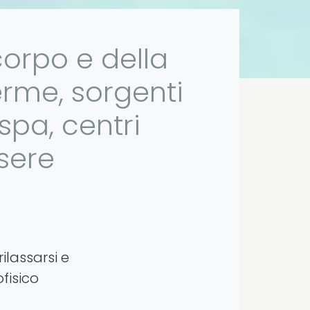
corpo e della
erme, sorgenti
 spa, centri
ssere
ilassarsi e
fisico