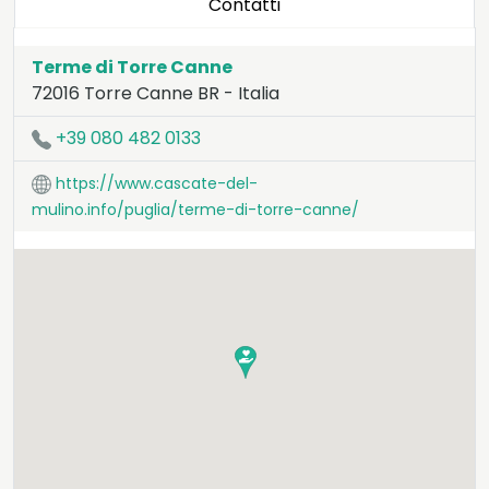
Contatti
Terme di Torre Canne
72016
Torre Canne
BR
-
Italia
LAT:
40.832
- LNG:
17.468
+39 080 482 0133
https://www.cascate-del-
mulino.info/puglia/terme-di-torre-canne/