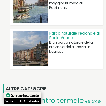
maggior numero di
Patrimoni…
Parco naturale regionale di
Porto Venere
E' un parco naturale della
Provincia della Spezia, in
Liguria.…
ALTRE CATEGORIE
Servizio Eccellente
Centro termale
Relax e
Verificato da
Trustindex
Centro riabilitazione