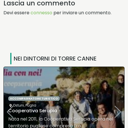
Lascia un commento
Devi essere
connesso
per inviare un commento.
NEI DINTORNI DI TORRE CANNE
DORMIRE COMODI
Capitolo
,
Puglia
Villaggio Atlantide
Il complesso sorge in località ”Capitolo” a
pochissimi km da Monopoli. Vicino al mare,