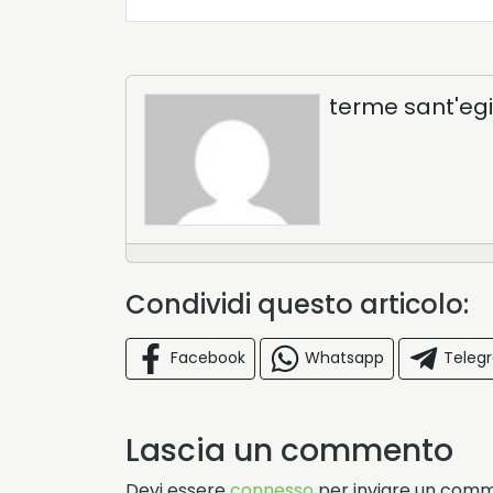
terme sant'egi
Condividi questo articolo:
Facebook
Whatsapp
Teleg
Lascia un commento
Devi essere
connesso
per inviare un com