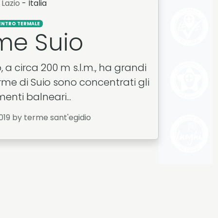
Lazio
- Italia
ENTRO TERMALE
me Suio
o, a circa 200 m s.l.m., ha grandi
erme di Suio sono concentrati gli
menti balneari...
019
by terme sant'egidio