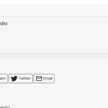
dio
ram
Twitter
Email
mento.