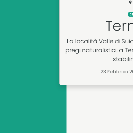
C
Ter
La località Valle di Sui
pregi naturalistici; a T
stabili
23 Febbraio 2