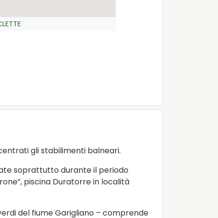
CLETTE
centrati gli stabilimenti balneari.
ate soprattutto durante il periodo
one”, piscina Duratorre in località
ù verdi del fiume Garigliano – comprende