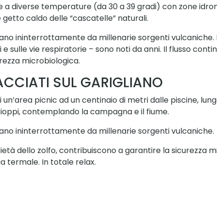
e a diverse temperature (da 30 a 39 gradi) con zone idro
getto caldo delle “cascatelle” naturali.
o ininterrottamente da millenarie sorgenti vulcaniche. I l
ni e sulle vie respiratorie – sono noti da anni. Il flusso cont
urezza microbiologica.
ACCIATI SUL GARIGLIANO
i un’area picnic ad un centinaio di metri dalle piscine, lung
 pioppi, contemplando la campagna e il fiume.
ano ininterrottamente da millenarie sorgenti vulcaniche.
rietà dello zolfo, contribuiscono a garantire la sicurezza 
a termale. In totale relax.