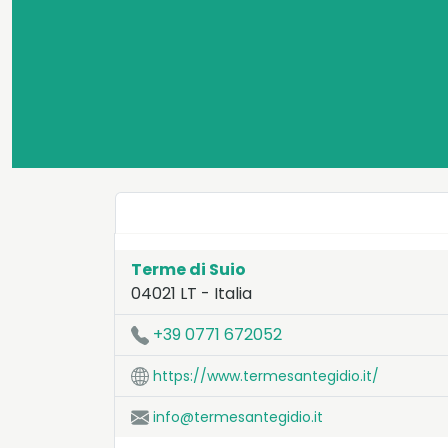
Terme di Suio
04021
LT
-
Italia
LAT:
41.314
- LNG:
13.889
+39 0771 672052
https://www.termesantegidio.it/
info@termesantegidio.it