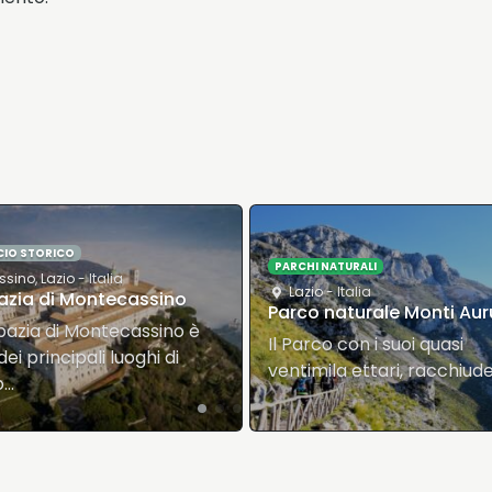
PARCHI REGIONALI
Gaeta
,
Lazio
- Italia
HI NATURALI
Parco regionale Riviera d
zio
- Italia
Ulisse
o naturale Monti Aurunci
Dal punto di vista naturali
rco con i suoi quasi
sono interessanti le varie
imila ettari, racchiude in…
falesie…